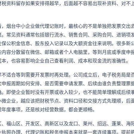
财税资料留存如果安排得越早，后面越不容易出现补资料、对不
看，烟台中小企业做代理记账时，最核心的不是单独把发票交出
整。常见资料通常包括银行流水、销售合同、采购合同、进销项
社保公积金信息、股东投入记录以及大额资金往来说明。很多新
些内容分散留在微信、邮箱或者个人电脑里，等到月底或季度申
成本，也容易影响企业自己查看利润、成本和现金流的准确性。
样不适合等到需要开发票时再处理。公司成立后，电子税务局是
次申报周期如何安排、是否需要申请发票、后续由谁负责整理票
确。即使企业暂时没有开票或收入较少，也不能简单理解成后续
小微企业，越应该把财税节点、资料口径和交接方式先理顺，后
理年度事项，还是核对经营数据，都会更顺畅。
区、福山区、开发区、高新区以及龙口、莱州、招远、蓬莱、海
业执照办理、代理记账和税务申报本来就是一套连续事项。提前